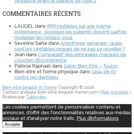
tendance avant le diabète de type 2
COMMENTAIRES RÉCENTS
LAUGEL
dans
IRM multiples sur une même
ordonnance : pourquoi les patients doivent parfois
multiplier les rendez-vous
Severine Sarte
dans
Anesthésie générale : quels
sont les véritables risques de ne pas se réveiller ?
Jean
dans
Comparatif des principales marques de
couches d’incontinence
Patricia Raphaël
dans
Salon Bien Etre – Toulon
Bien-être et forme physique
dans
L’eau de riz
contre les diarrhées
Bien-être beauté et forme
Copyright © 2026.
Contact arobase bien-etre-beaute-forme.com I
Plan à propos
I
Réalisé par
Tubbydev
Les cookies permettent de personnaliser contenu et
annonces, d'offrir des fonctionnalités relatives aux médias
sociaux et d'analyser notre trafic.
Plus d’informations
Accepter