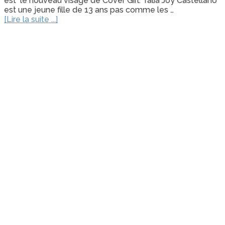
est le nouveau visage de Cover Girl. Talia Joy Castellano
est une jeune fille de 13 ans pas comme les …
[Lire la suite ...]