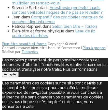
multiplier les rendez-vous
Severine Sarte
dans
Anesthésie générale : quels
sont les véritables risques de ne pas se réveiller ?
Jean
dans
Comparatif des principales marques de
couches d’incontinence
Patricia Raphaël
dans
Salon Bien Etre – Toulon
Bien-être et forme physique
dans
L’eau de riz
contre les diarrhées
Bien-être beauté et forme
Copyright © 2026.
Contact arobase bien-etre-beaute-forme.com I
Plan à propos
I
Réalisé par
Tubbydev
Les cookies permettent de personnaliser contenu et
annonces, d'offrir des fonctionnalités relatives aux médias
sociaux et d'analyser notre trafic.
Plus d’informations
Accepter
Les paramètres des cookies sur ce site sont définis sur
« accepter les cookies » pour vous offrir la meilleure
expérience de navigation possible. Si vous continuez à
utiliser ce site sans changer vos paramètres de cookies
ou si vous cliquez sur "Accepter" ci-dessous, vous
consentez à cela.