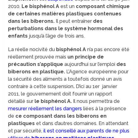
2010.
Le bisphénol A
est un
composant chimique
de certaines matières plastiques contenues
dans les biberons.
Il peut entraîner
des
perturbations dans le système hormonal des
enfants
jusqu’à l’âge de trois ans.
La réelle nocivité du
bisphénol A
n’a pas encore été
réellement prouvée mais
un principe de
précaution s’applique
aujourd’hui sur l’emploi
des
biberons en plastique.
L’Agence européenne pour
la sécurité des aliments a toutefois donné un avis
contraire à cette suspension
.
D’ici au 1er janvier
2011, le gouvernement doit fournir un rapport
détaillé sur
le bisphénol A.
Il nous permettra de
mesurer réellement les dangers
liées à la présence
de
ce composant dans les biberons en
plastiques
et dans d’autres domaines. En attendant
et par sécurité,
il est conseillé aux parents de ne plus