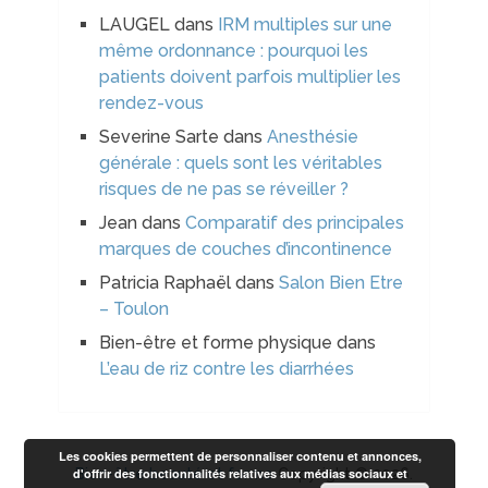
LAUGEL
dans
IRM multiples sur une
même ordonnance : pourquoi les
patients doivent parfois multiplier les
rendez-vous
Severine Sarte
dans
Anesthésie
générale : quels sont les véritables
risques de ne pas se réveiller ?
Jean
dans
Comparatif des principales
marques de couches d’incontinence
Patricia Raphaël
dans
Salon Bien Etre
– Toulon
Bien-être et forme physique
dans
L’eau de riz contre les diarrhées
Les cookies permettent de personnaliser contenu et annonces,
d'offrir des fonctionnalités relatives aux médias sociaux et
Bien-être beauté et forme
Copyright © 2026.