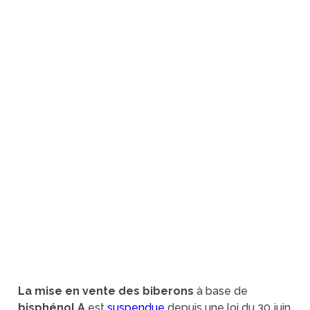
La mise en vente des biberons
à base de
bisphénol A
est
suspendue
depuis une loi du 30 juin