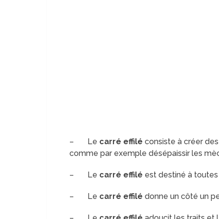
– Le
carré effilé
consiste à créer des
comme par exemple désépaissir les mèch
– Le
carré effilé
est destiné à toutes 
– Le
carré effilé
donne un côté un peu
– Le
carré effilé
adoucit les traits et