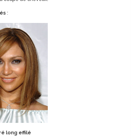
lés
:
é long effilé