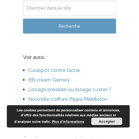
Recherche
Voir aussi :
Curaspot contre l’acné
BB cream Gemey
Lissage brésilien ou lissage Luxter ?
Nouvelle coiffure Pippa Middleton
Huile essentielle de citron
Les cookies permettent de personnaliser contenu et annonces,
d'offrir des fonctionnalités relatives aux médias sociaux et
Accepter
d'analyser notre trafic.
Plus d’informations
Questions ou commentaires récents