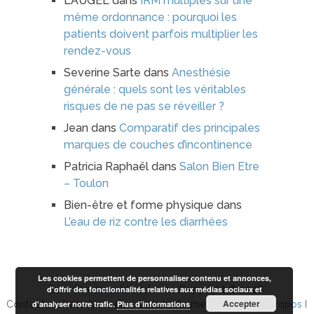
LAUGEL
dans
IRM multiples sur une
même ordonnance : pourquoi les
patients doivent parfois multiplier les
rendez-vous
Severine Sarte
dans
Anesthésie
générale : quels sont les véritables
risques de ne pas se réveiller ?
Jean
dans
Comparatif des principales
marques de couches d’incontinence
Patricia Raphaël
dans
Salon Bien Etre
– Toulon
Bien-être et forme physique
dans
L’eau de riz contre les diarrhées
Les cookies permettent de personnaliser contenu et annonces,
d'offrir des fonctionnalités relatives aux médias sociaux et
Bien-être beauté et forme
Copyright © 2026.
Accepter
d'analyser notre trafic.
Plus d’informations
Contact arobase bien-etre-beaute-forme.com I
Plan à propos
I