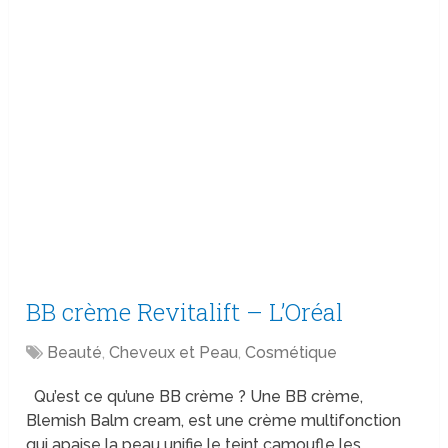
BB crème Revitalift – L’Oréal
Beauté
,
Cheveux et Peau
,
Cosmétique
Qu’est ce qu’une BB crème ? Une BB crème,
Blemish Balm cream, est une crème multifonction
qui apaise la peau unifie le teint camoufle les