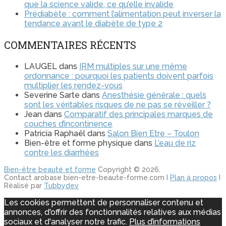
que la science valide, ce qu’elle invalide
Prédiabète : comment l’alimentation peut inverser la
tendance avant le diabète de type 2
COMMENTAIRES RÉCENTS
LAUGEL
dans
IRM multiples sur une même
ordonnance : pourquoi les patients doivent parfois
multiplier les rendez-vous
Severine Sarte
dans
Anesthésie générale : quels
sont les véritables risques de ne pas se réveiller ?
Jean
dans
Comparatif des principales marques de
couches d’incontinence
Patricia Raphaël
dans
Salon Bien Etre – Toulon
Bien-être et forme physique
dans
L’eau de riz
contre les diarrhées
Bien-être beauté et forme
Copyright © 2026.
Contact arobase bien-etre-beaute-forme.com I
Plan à propos
I
Réalisé par
Tubbydev
Les cookies permettent de personnaliser contenu et
annonces, d'offrir des fonctionnalités relatives aux médias
sociaux et d'analyser notre trafic.
Plus d’informations