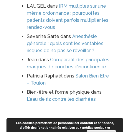
LAUGEL
dans
IRM multiples sur une
même ordonnance : pourquoi les
patients doivent parfois multiplier les
rendez-vous
Severine Sarte
dans
Anesthésie
générale : quels sont les véritables
risques de ne pas se réveiller ?
Jean
dans
Comparatif des principales
marques de couches d’incontinence
Patricia Raphaël
dans
Salon Bien Etre
– Toulon
Bien-être et forme physique
dans
L’eau de riz contre les diarrhées
Les cookies permettent de personnaliser contenu et annonces,
d'offrir des fonctionnalités relatives aux médias sociaux et
Bien-être beauté et forme
Copyright © 2026.