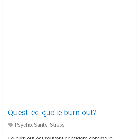
Qu’est-ce-que le burn out?
Psycho
,
Santé
,
Stress
Le burn out est souvent considéré comme la