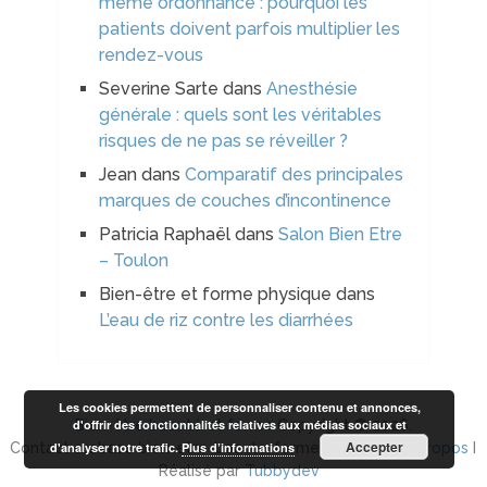
même ordonnance : pourquoi les
patients doivent parfois multiplier les
rendez-vous
Severine Sarte
dans
Anesthésie
générale : quels sont les véritables
risques de ne pas se réveiller ?
Jean
dans
Comparatif des principales
marques de couches d’incontinence
Patricia Raphaël
dans
Salon Bien Etre
– Toulon
Bien-être et forme physique
dans
L’eau de riz contre les diarrhées
Les cookies permettent de personnaliser contenu et annonces,
d'offrir des fonctionnalités relatives aux médias sociaux et
Bien-être beauté et forme
Copyright © 2026.
Accepter
d'analyser notre trafic.
Plus d’informations
Contact arobase bien-etre-beaute-forme.com I
Plan à propos
I
Réalisé par
Tubbydev