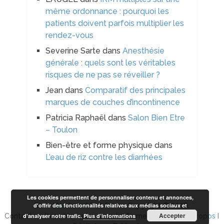
même ordonnance : pourquoi les
patients doivent parfois multiplier les
rendez-vous
Severine Sarte
dans
Anesthésie
générale : quels sont les véritables
risques de ne pas se réveiller ?
Jean
dans
Comparatif des principales
marques de couches d’incontinence
Patricia Raphaël
dans
Salon Bien Etre
– Toulon
Bien-être et forme physique
dans
L’eau de riz contre les diarrhées
Les cookies permettent de personnaliser contenu et annonces,
d'offrir des fonctionnalités relatives aux médias sociaux et
Bien-être beauté et forme
Copyright © 2026.
Accepter
d'analyser notre trafic.
Plus d’informations
Contact arobase bien-etre-beaute-forme.com I
Plan à propos
I