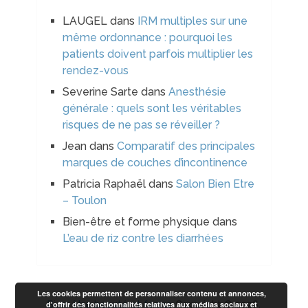
LAUGEL
dans
IRM multiples sur une
même ordonnance : pourquoi les
patients doivent parfois multiplier les
rendez-vous
Severine Sarte
dans
Anesthésie
générale : quels sont les véritables
risques de ne pas se réveiller ?
Jean
dans
Comparatif des principales
marques de couches d’incontinence
Patricia Raphaël
dans
Salon Bien Etre
– Toulon
Bien-être et forme physique
dans
L’eau de riz contre les diarrhées
Les cookies permettent de personnaliser contenu et annonces,
d'offrir des fonctionnalités relatives aux médias sociaux et
Bien-être beauté et forme
Copyright © 2026.