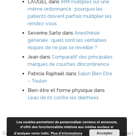
LAUGEL
dans
IRM multiples sur une
même ordonnance : pourquoi les
patients doivent parfois multiplier les
rendez-vous
Severine Sarte
dans
Anesthésie
générale : quels sont les véritables
risques de ne pas se réveiller ?
Jean
dans
Comparatif des principales
marques de couches d’incontinence
Patricia Raphaël
dans
Salon Bien Etre
– Toulon
Bien-être et forme physique
dans
L’eau de riz contre les diarrhées
Les cookies permettent de personnaliser contenu et annonces,
d'offrir des fonctionnalités relatives aux médias sociaux et
Bien-être beauté et forme
Copyright © 2026.
Accepter
d'analyser notre trafic.
Plus d’informations
Contact arobase bien-etre-beaute-forme.com I
Plan à propos
I