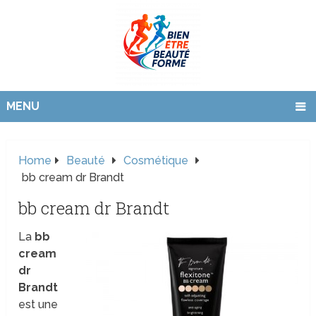
MENU
Home
Beauté
Cosmétique
bb cream dr Brandt
bb cream dr Brandt
La
bb
cream
dr
Brandt
est une