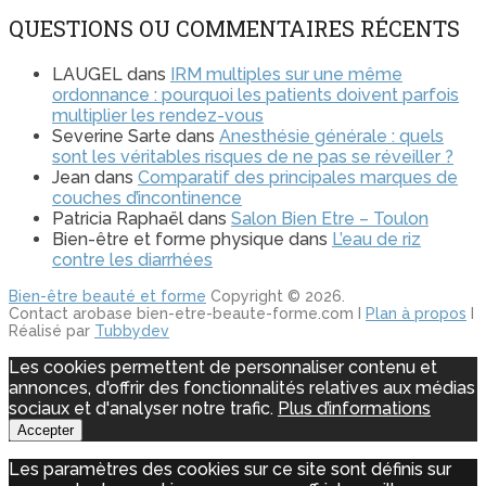
QUESTIONS OU COMMENTAIRES RÉCENTS
LAUGEL
dans
IRM multiples sur une même
ordonnance : pourquoi les patients doivent parfois
multiplier les rendez-vous
Severine Sarte
dans
Anesthésie générale : quels
sont les véritables risques de ne pas se réveiller ?
Jean
dans
Comparatif des principales marques de
couches d’incontinence
Patricia Raphaël
dans
Salon Bien Etre – Toulon
Bien-être et forme physique
dans
L’eau de riz
contre les diarrhées
Bien-être beauté et forme
Copyright © 2026.
Contact arobase bien-etre-beaute-forme.com I
Plan à propos
I
Réalisé par
Tubbydev
Les cookies permettent de personnaliser contenu et
annonces, d'offrir des fonctionnalités relatives aux médias
sociaux et d'analyser notre trafic.
Plus d’informations
Accepter
Les paramètres des cookies sur ce site sont définis sur