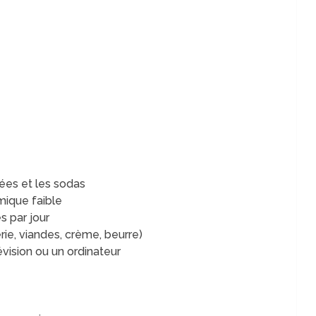
rées et les sodas
émique faible
s par jour
rie, viandes, crème, beurre)
évision ou un ordinateur