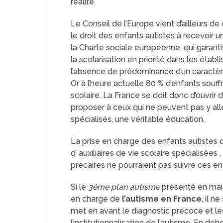
réalité.
Le Conseil de l’Europe vient d’ailleurs 
le droit des enfants autistes à recevoir un
la Charte sociale européenne, qui garanti
la scolarisation en priorité dans les éta
l’absence de prédominance d’un caractère 
Or à l’heure actuelle 80 % d’enfants souf
scolaire. La France se doit donc d’ouvrir
proposer à ceux qui ne peuvent pas y all
spécialisés, une véritable éducation.
La prise en charge des enfants autistes 
d’ auxiliaires de vie scolaire spécialisées ,
précaires ne pourraient pas suivre ces enf
Si le
3ème plan autisme
présenté en mai 
en charge de
l’autisme en France
, il 
met en avant le diagnostic précoce et les
l’institutionnalisation de l’autisme. En d