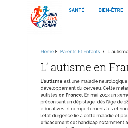
SANTÉ
BIEN-ÊTRE
Home
Parents Et Enfants
L’ autism
L’ autisme en Fr
L’autisme
est une maladie neurologique 
développement du cerveau. Cette malad
autistes
en France
. En mai 2013 un 3em
préconisant un dépistage dès l’âge de 1
éducatives et comportementales et non pl
l’état d’urgence lié à cette maladie et p
efficacement cet handicap notamment au 