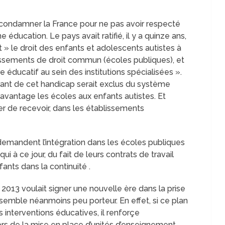
de condamner la France pour ne pas avoir respecté
e éducation. Le pays avait ratifié, il y a quinze ans,
t » le droit des enfants et adolescents autistes à
blissements de droit commun (écoles publiques), et
éducatif au sein des institutions spécialisées ».
frant de cet handicap serait exclus du système
 davantage les écoles aux enfants autistes. Et
er de recevoir, dans les établissements
demandent l’intégration dans les écoles publiques
 qui à ce jour, du fait de leurs contrats de travail
ants dans la continuité .
2013 voulait signer une nouvelle ère dans la prise
ne semble néanmoins peu porteur. En effet, si ce plan
 interventions éducatives, il renforçe
ehors de la mise en place d’unités d’enseignement