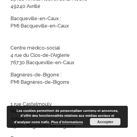
49240 Avrillé
Bacqueville-en-Caux :
PMI Bacqueville-en-Caux
Centre médico-social
4 rue du Clos-de-l'Aiglerie
76730 Bacqueville-en-Caux
Bagnères-de-Bigorre :
PMI Bagnères-de-Bigorre
1 rue Castelmouly
Les cookies permettent de personnaliser contenu et annonces,
Maison départementale de solidarité du Haut-
d'offrir des fonctionnalités relatives aux médias sociaux et
Adour
Accepter
d'analyser notre trafic.
Plus d’informations
65200 Bagnères-de-Bigorre