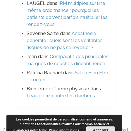
LAUGEL
dans
IRM multiples sur une
même ordonnance : pourquoi les
patients doivent parfois multiplier les
rendez-vous
Severine Sarte
dans
Anesthésie
générale : quels sont les véritables
risques de ne pas se réveiller ?
Jean
dans
Comparatif des principales
marques de couches d’incontinence
Patricia Raphaël
dans
Salon Bien Etre
– Toulon
Bien-être et forme physique
dans
L’eau de riz contre les diarrhées
Les cookies permettent de personnaliser contenu et annonces,
d'offrir des fonctionnalités relatives aux médias sociaux et
Bien-être beauté et forme
Copyright © 2026.
Accepter
d'analyser notre trafic.
Plus d’informations
Contact arobase bien-etre-beaute-forme.com I
Plan à propos
I