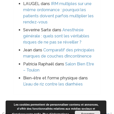
LAUGEL
dans
IRM multiples sur une
même ordonnance : pourquoi les
patients doivent parfois multiplier les
rendez-vous
Severine Sarte
dans
Anesthésie
générale : quels sont les véritables
risques de ne pas se réveiller ?
Jean
dans
Comparatif des principales
marques de couches d’incontinence
Patricia Raphaël
dans
Salon Bien Etre
– Toulon
Bien-être et forme physique
dans
L’eau de riz contre les diarrhées
Les cookies permettent de personnaliser contenu et annonces,
d'offrir des fonctionnalités relatives aux médias sociaux et
Bien-être beauté et forme
Copyright © 2026.
Accepter
d'analyser notre trafic.
Plus d’informations