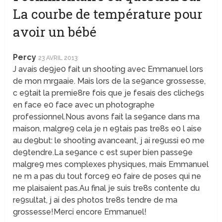
La courbe de température pour
avoir un bébé
Percy
23 AVRIL 2013
J avais de9je0 fait un shooting avec Emmanuel lors
de mon mrgaaie. Mais lors de la se9ance grossesse,
c e9tait la premie8re fois que je fesais des cliche9s
en face e0 face avec un photographe
professionnel.Nous avons fait la se9ance dans ma
maison, malgre9 cela je n e9tais pas tre8s e0 l aise
au de9but: le shooting avanceant, j ai re9ussi e0 me
de9tendre.La se9ance c est super bien passe9e
malgre9 mes complexes physiques, mais Emmanuel
ne m a pas du tout force9 e0 faire de poses qui ne
me plaisaient pas.Au final je suis tre8s contente du
re9sultat, j ai des photos tre8s tendre de ma
grossesse!Merci encore Emmanuel!