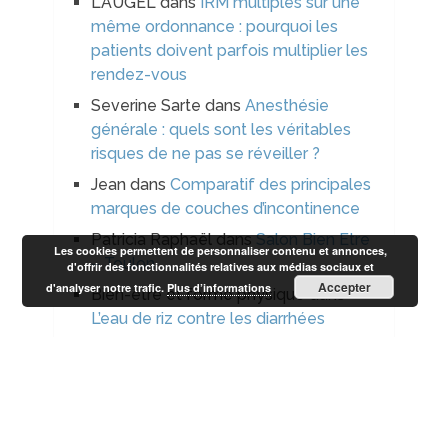
LAUGEL
dans
IRM multiples sur une
même ordonnance : pourquoi les
patients doivent parfois multiplier les
rendez-vous
Severine Sarte
dans
Anesthésie
générale : quels sont les véritables
risques de ne pas se réveiller ?
Jean
dans
Comparatif des principales
marques de couches d’incontinence
Patricia Raphaël
dans
Salon Bien Etre
Les cookies permettent de personnaliser contenu et annonces,
– Toulon
d'offrir des fonctionnalités relatives aux médias sociaux et
Accepter
d'analyser notre trafic.
Plus d’informations
Bien-être et forme physique
dans
L’eau de riz contre les diarrhées
Bien-être beauté et forme
Copyright © 2026.
Contact arobase bien-etre-beaute-forme.com I
Plan à propos
I