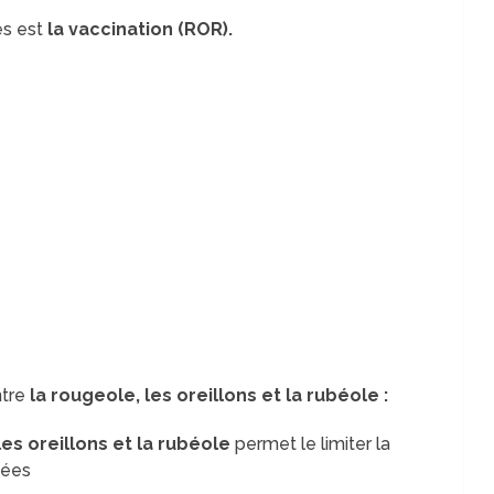
es est
la vaccination (ROR).
ntre
la rougeole, les oreillons et la rubéole :
es oreillons et la rubéole
permet le limiter la
nées