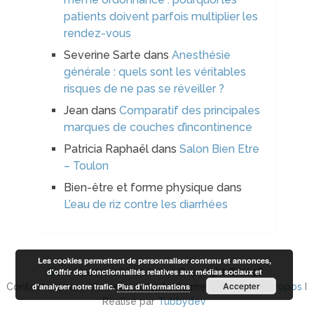
patients doivent parfois multiplier les
rendez-vous
Severine Sarte
dans
Anesthésie
générale : quels sont les véritables
risques de ne pas se réveiller ?
Jean
dans
Comparatif des principales
marques de couches d’incontinence
Patricia Raphaël
dans
Salon Bien Etre
– Toulon
Bien-être et forme physique
dans
L’eau de riz contre les diarrhées
Les cookies permettent de personnaliser contenu et annonces,
d'offrir des fonctionnalités relatives aux médias sociaux et
Bien-être beauté et forme
Copyright © 2026.
Accepter
d'analyser notre trafic.
Plus d’informations
Contact arobase bien-etre-beaute-forme.com I
Plan à propos
I
Réalisé par
Tubbydev