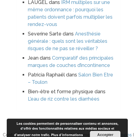
LAUGEL
dans
IRM multiples sur une
même ordonnance : pourquoi les
patients doivent parfois multiplier les
rendez-vous
Severine Sarte
dans
Anesthésie
générale : quels sont les véritables
risques de ne pas se réveiller ?
Jean
dans
Comparatif des principales
marques de couches d’incontinence
Patricia Raphaël
dans
Salon Bien Etre
– Toulon
Bien-être et forme physique
dans
L’eau de riz contre les diarrhées
Les cookies permettent de personnaliser contenu et annonces,
d'offrir des fonctionnalités relatives aux médias sociaux et
Bien-être beauté et forme
Copyright © 2026.
Accepter
d'analyser notre trafic.
Plus d’informations
Contact arobase bien-etre-beaute-forme.com I
Plan à propos
I