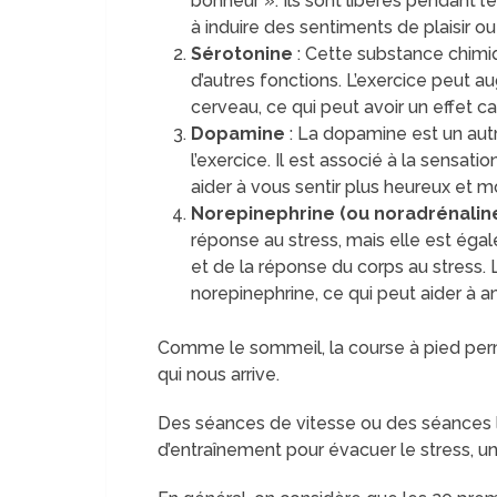
bonheur ». Ils sont libérés pendant l’
à induire des sentiments de plaisir ou
Sérotonine
: Cette substance chimiqu
d’autres fonctions. L’exercice peut 
cerveau, ce qui peut avoir un effet c
Dopamine
: La dopamine est un aut
l’exercice. Il est associé à la sensat
aider à vous sentir plus heureux et m
Norepinephrine (ou noradrénalin
réponse au stress, mais elle est égal
et de la réponse du corps au stress.
norepinephrine, ce qui peut aider à am
Comme le sommeil, la course à pied perm
qui nous arrive.
Des séances de vitesse ou des séances lo
d’entraînement pour évacuer le stress, une