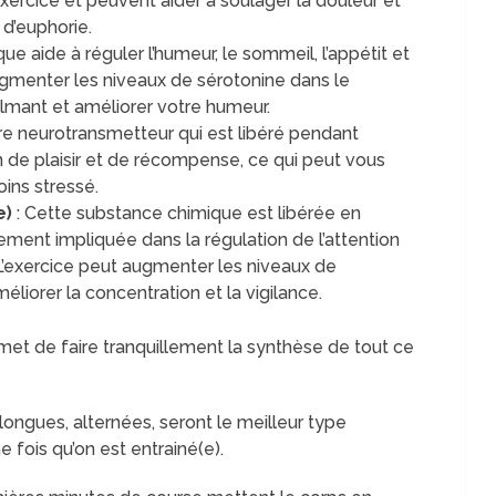
exercice et peuvent aider à soulager la douleur et
 d’euphorie.
e aide à réguler l’humeur, le sommeil, l’appétit et
augmenter les niveaux de sérotonine dans le
almant et améliorer votre humeur.
re neurotransmetteur qui est libéré pendant
ion de plaisir et de récompense, ce qui peut vous
oins stressé.
e)
: Cette substance chimique est libérée en
ement impliquée dans la régulation de l’attention
 L’exercice peut augmenter les niveaux de
éliorer la concentration et la vigilance.
et de faire tranquillement la synthèse de tout ce
ngues, alternées, seront le meilleur type
 fois qu’on est entrainé(e).