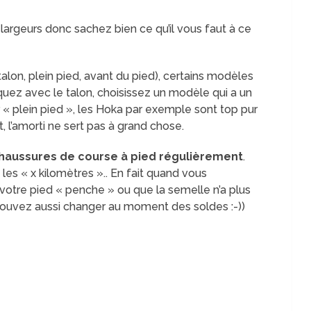
largeurs donc sachez bien ce qu’il vous faut à ce
talon, plein pied, avant du pied), certains modèles
quez avec le talon, choisissez un modèle qui a un
r « plein pied », les Hoka par exemple sont top pur
, l’amorti ne sert pas à grand chose.
haussures de course à pied régulièrement
.
 les « x kilomètres ».. En fait quand vous
e votre pied « penche » ou que la semelle n’a plus
 pouvez aussi changer au moment des soldes :-))