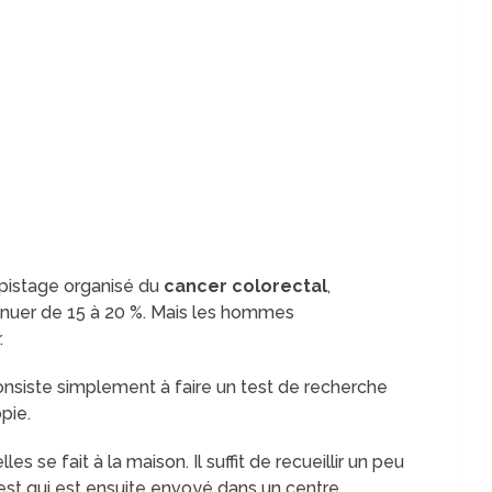
épistage organisé du
cancer colorectal
,
iminuer de 15 à 20 %. Mais les hommes
.
onsiste simplement à faire un test de recherche
pie.
s se fait à la maison. Il suffit de recueillir un peu
test qui est ensuite envoyé dans un centre