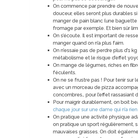
On commence par prendre de nouvelle
douceur, elles seront plus durables 
manger de pain blanc (une baguette 
fromage par exemple. Et bien sûr lim
On s’écoute. Il est important de resse
manger quand on n’a plus faim.
On n’essaie pas de perdre plus d’1 k
métabolisme et le risque d’effet yoyo
On mange de légumes, riches en fibre
féculents.
On ne se frustre pas ! Pour tenir sur l
avec un morceau de pizza accompag
concombres… pour l’effet rassasiant
Pour maigrir durablement, on boit be
chaque jour sur une dame qui n’a ri
On pratique une activité physique ad
on pratique un sport régulièrement, s
mauvaises graisses. On doit également