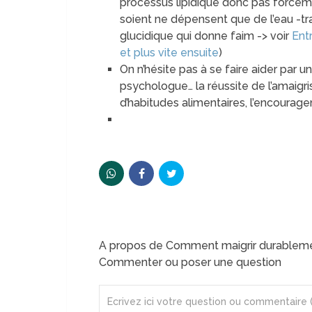
processus lipidique donc pas forcémen
soient ne dépensent que de l’eau -tra
glucidique qui donne faim -> voir
Ent
et plus vite ensuite
)
On n’hésite pas à se faire aider par u
psychologue… la réussite de l’amaig
d’habitudes alimentaires, l’encourag
A propos de Comment maigrir durableme
Commenter ou poser une question