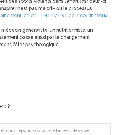
t des sports violents dans l’effort (car ceux-ci
nspirer n’est pas maigrir- ou le processus
rainement: courir LENTEMENT pour courir mieux
n médecin généraliste, un nutritionniste, un
rissement passe aussi par le changement
ement, l’état psychologique…
nt ?