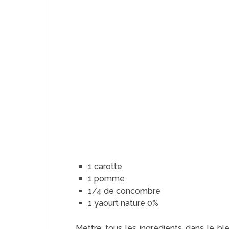
1 carotte
1 pomme
1/4 de concombre
1 yaourt nature 0%
Mettre tous les ingrédients dans le bl