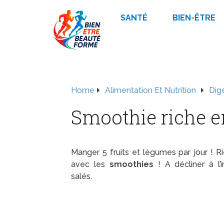
SANTÉ
BIEN-ÊTRE
Home
Alimentation Et Nutrition
Dig
Smoothie riche en
Manger 5 fruits et légumes par jour ! R
avec les
smoothies
! A décliner à l’i
salés.