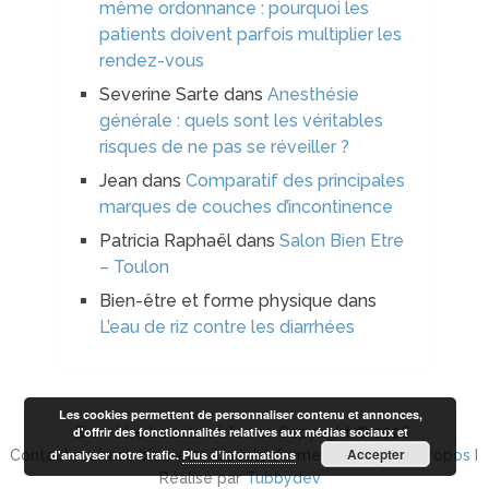
même ordonnance : pourquoi les
patients doivent parfois multiplier les
rendez-vous
Severine Sarte
dans
Anesthésie
générale : quels sont les véritables
risques de ne pas se réveiller ?
Jean
dans
Comparatif des principales
marques de couches d’incontinence
Patricia Raphaël
dans
Salon Bien Etre
– Toulon
Bien-être et forme physique
dans
L’eau de riz contre les diarrhées
Les cookies permettent de personnaliser contenu et annonces,
d'offrir des fonctionnalités relatives aux médias sociaux et
Bien-être beauté et forme
Copyright © 2026.
Accepter
d'analyser notre trafic.
Plus d’informations
Contact arobase bien-etre-beaute-forme.com I
Plan à propos
I
Réalisé par
Tubbydev