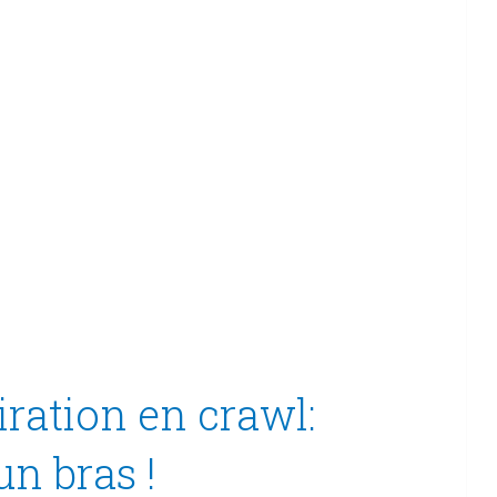
iration en crawl:
un bras !