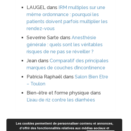
LAUGEL
dans
IRM multiples sur une
même ordonnance : pourquoi les
patients doivent parfois multiplier les
rendez-vous
Severine Sarte
dans
Anesthésie
générale : quels sont les véritables
risques de ne pas se réveiller ?
Jean
dans
Comparatif des principales
marques de couches d’incontinence
Patricia Raphaël
dans
Salon Bien Etre
– Toulon
Bien-être et forme physique
dans
L’eau de riz contre les diarrhées
Les cookies permettent de personnaliser contenu et annonces,
Bien-être beauté et forme
Copyright © 2026.
d'offrir des fonctionnalités relatives aux médias sociaux et