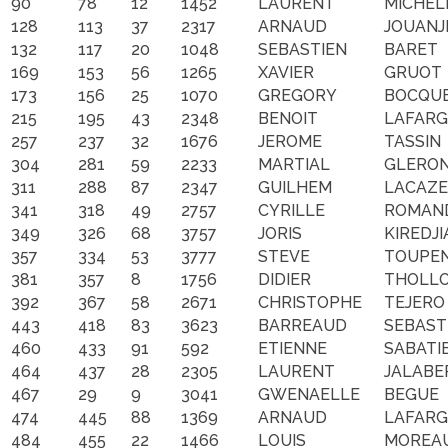
90
78
12
1452
LAURENT
MICHEL
128
113
37
2317
ARNAUD
JOUANJ
132
117
20
1048
SEBASTIEN
BARET
169
153
56
1265
XAVIER
GRUOT
173
156
25
1070
GREGORY
BOCQU
215
195
43
2348
BENOIT
LAFARG
257
237
32
1676
JEROME
TASSIN
304
281
59
2233
MARTIAL
GLERO
311
288
87
2347
GUILHEM
LACAZE
341
318
49
2757
CYRILLE
ROMAN
349
326
68
3757
JORIS
KIREDJI
357
334
53
3777
STEVE
TOUPE
381
357
8
1756
DIDIER
THOLL
392
367
58
2671
CHRISTOPHE
TEJERO
443
418
83
3623
BARREAUD
SEBAST
460
433
91
592
ETIENNE
SABATI
464
437
28
2305
LAURENT
JALABE
467
29
9
3041
GWENAELLE
BEGUE
474
445
88
1369
ARNAUD
LAFARG
484
455
22
1466
LOUIS
MOREA