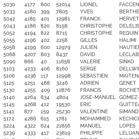
5030
4177
800
52014
LIONEL
FACCE
5033
4180
399
7805
YVES
BERTH
5042
4185
401
12981
FRANCK
HERVE
5043
4186
820
8158
CHRISTOPHE
DELELI
5052
4194
822
8715
CHRISTOPHE
REQUIN
5055
4196
402
2258
GILLES
HALIMI
5058
4199
600
12979
JULIEN
HAUTIE
5068
4207
803
8437
DAVID
LECLAB
5090
866
40
11658
VALERIE
SINKO
5103
4233
406
8160
SERGE
DELLWI
5106
4236
117
12998
SEBASTIEN
MAITEN
5125
4251
488
3246
ADRIEN
GENET
5130
4255
409
12876
FRANCIS
ROCHE
5140
4264
834
4804
JOSE-MANUEL
GOMEZ
5145
4268
412
19530
ERIC
GUITTE
5141
877
159
25230
VALENTINE
SIMAND
5172
4286
615
1781
MOHAMMED
KECHIC
5224
4322
624
21856
MANUEL
LOPES
5239
4333
417
23619
PHILIPPE
LELUA