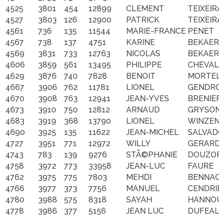
4525
3801
454
12899
CLEMENT
TEIXEIR
4527
3803
126
12900
PATRICK
TEIXEIR
4561
736
135
11544
MARIE-FRANCE
PENET
4567
738
137
4751
KARINE
BEKAE
4569
3831
733
12763
NICOLAS
BEKAE
4606
3859
561
13495
PHILIPPE
CHEVAL
4629
3876
740
7828
BENOIT
MORTE
4667
3906
762
11781
LIONEL
GENDR
4670
3908
763
12941
JEAN-YVES
BRENIE
4673
3910
750
12812
ARNAUD
GRYSO
4683
3919
368
13790
LIONEL
WINZEN
4690
3925
135
11622
JEAN-MICHEL
SALVAD
4727
3951
771
12972
WILLY
GERAR
4743
783
139
9276
STÃ©PHANIE
DOUZO
4758
3972
773
33958
JEAN-LUC
FAURE
4762
3975
775
7803
MEHDI
BENNA
4766
3977
373
7756
MANUEL
CENDRI
4780
3988
575
8318
SAYAH
HANNO
4778
3986
377
5156
JEAN LUC
DUFEA