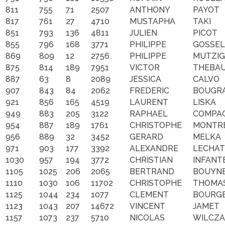
811
755
71
2507
ANTHONY
PAYOT
817
761
27
4710
MUSTAPHA
TAKI
851
793
136
4811
JULIEN
PICOT
855
796
168
3771
PHILIPPE
GOSSEL
869
809
12
2756
PHILIPPE
MUTZIG
875
814
189
7951
VICTOR
THEBA
887
63
8
2089
JESSICA
CALVO
907
843
84
2062
FREDERIC
BOUGRA
921
856
165
4519
LAURENT
LISKA
949
883
205
3122
RAPHAEL
COMPA
954
887
189
1761
CHRISTOPHE
MONTR
956
889
32
3452
GERARD
MELKA
971
903
177
3392
ALEXANDRE
LECHAT
1030
957
194
3772
CHRISTIAN
INFANT
1105
1025
206
2065
BERTRAND
BOUYN
1110
1030
106
11702
CHRISTOPHE
THOMA
1125
1044
234
1077
CLEMENT
BOURGE
1123
1043
207
14672
VINCENT
JAMET
1157
1073
237
5710
NICOLAS
WILCZ