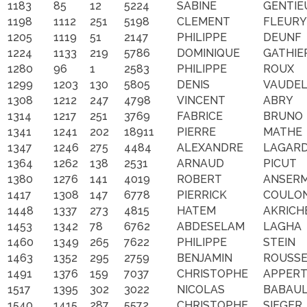
1183
85
12
5224
SABINE
GENTIE
1198
1112
251
5198
CLEMENT
FLEURY
1205
1119
51
2147
PHILIPPE
DEUNF
1224
1133
219
5786
DOMINIQUE
GATHIE
1280
96
1
2583
PHILIPPE
ROUX
1299
1203
130
5805
DENIS
VAUDEL
1308
1212
247
4798
VINCENT
ABRY
1314
1217
251
3769
FABRICE
BRUNO
1341
1241
202
18911
PIERRE
MATHE
1347
1246
275
4484
ALEXANDRE
LAGAR
1364
1262
138
2531
ARNAUD
PICUT
1380
1276
141
4019
ROBERT
ANSERM
1417
1308
147
6778
PIERRICK
COULO
1448
1337
273
4815
HATEM
AKRICH
1453
1342
78
6762
ABDESELAM
LAGHA
1460
1349
265
7622
PHILIPPE
STEIN
1463
1352
295
2759
BENJAMIN
ROUSS
1491
1376
159
7037
CHRISTOPHE
APPER
1517
1395
302
3022
NICOLAS
BABAU
1540
1415
287
5572
CHRISTOPHE
SIEGER