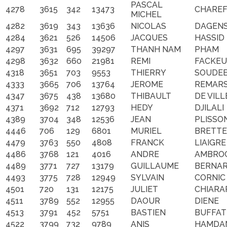
PASCAL
4278
3615
342
13473
CHARE
MICHEL
4282
3619
343
13636
NICOLAS
DAGEN
4284
3621
526
14506
JACQUES
HASSID
4297
3631
695
39297
THANH NAM
PHAM
4298
3632
660
21981
REMI
FACKEU
4318
3651
703
9553
THIERRY
SOUDE
4333
3665
706
13764
JEROME
REMAR
4347
3675
438
13680
THIBAULT
DE VILL
4371
3692
712
12793
HEDY
DJILALI
4389
3704
348
12536
JEAN
PLISSO
4446
706
129
6801
MURIEL
BRETTE
4479
3763
550
4808
FRANCK
LIAIGRE
4486
3768
121
4016
ANDRE
AMBRO
4489
3771
727
13179
GUILLAUME
BERNA
4493
3775
728
12949
SYLVAIN
CORNIC
4501
720
131
12175
JULIET
CHIARA
4511
3789
552
12955
DAOUR
DIENE
4513
3791
452
5751
BASTIEN
BUFFAT
4522
3799
732
9789
ANIS
HAMDA