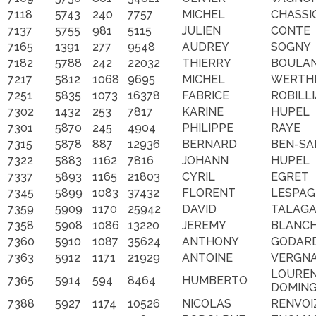
7118
5743
240
7757
MICHEL
CHASSI
7137
5755
981
5115
JULIEN
CONTE
7165
1391
277
9548
AUDREY
SOGNY
7182
5788
242
22032
THIERRY
BOULA
7217
5812
1068
9695
MICHEL
WERTH
7251
5835
1073
16378
FABRICE
ROBILL
7302
1432
253
7817
KARINE
HUPEL
7301
5870
245
4904
PHILIPPE
RAYE
7315
5878
887
12936
BERNARD
BEN-S
7322
5883
1162
7816
JOHANN
HUPEL
7337
5893
1165
21803
CYRIL
EGRET
7345
5899
1083
37432
FLORENT
LESPA
7359
5909
1170
25942
DAVID
TALAG
7358
5908
1086
13220
JEREMY
BLANC
7360
5910
1087
35624
ANTHONY
GODAR
7363
5912
1171
21929
ANTOINE
VERGN
LOURE
7365
5914
594
8464
HUMBERTO
DOMIN
7388
5927
1174
10526
NICOLAS
RENVOI