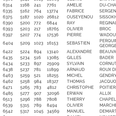
6314
1168
241
7761
AMELIE
DU-CH
6335
5162
764
13774
FABRICE
SERGE
6375
5187
1020
26812
OUSEYENOU
SISSOK
6390
5200
772
6844
RAY
REGINA
6393
5203
217
18765
OLIVIER
BROC
6397
5207
774
17536
PIERRE
WADOU
PERQUI
6404
5209
1023
16153
SEBASTIEN
GEORG
6422
5224
894
13140
ALEXANDRE
BEAUVA
6435
5234
516
13085
GILLES
BADER
6434
5233
897
25909
SYLVAIN
CORNU
6438
5237
781
11899
ARNAUD
ROUX D
6463
5259
521
18255
MICHEL
GENDR
6462
5258
984
18327
THOMAS
JACQU
6471
5265
783
4812
CHRISTOPHE
POITIER
6485
5277
907
32096
ERWAN
ALLIX
6513
5296
788
7808
THIERRY
CHAPE
6539
5315
789
8494
OLIVIER
MARCH
6542
5317
1045
34569
MANUEL
DEMAR