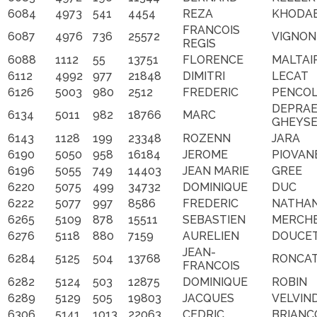
6084
4973
541
4454
REZA
KHODAB
FRANCOIS
6087
4976
736
25572
VIGNON
REGIS
6088
1112
55
13751
FLORENCE
MALTAI
6112
4992
977
21848
DIMITRI
LECAT
6126
5003
980
2512
FREDERIC
PENCO
DEPRAE
6134
5011
982
18766
MARC
GHEYS
6143
1128
199
23348
ROZENN
JARA
6190
5050
958
16184
JEROME
PIOVAN
6196
5055
749
14403
JEAN MARIE
GREE
6220
5075
499
34732
DOMINIQUE
DUC
6222
5077
997
8586
FREDERIC
NATHA
6265
5109
878
15511
SEBASTIEN
MERCH
6276
5118
880
7159
AURELIEN
DOUCE
JEAN-
6284
5125
504
13768
RONCAT
FRANCOIS
6282
5124
503
12875
DOMINIQUE
ROBIN
6289
5129
505
19803
JACQUES
VELVIN
6306
5141
1013
22063
CEDRIC
BRIANC