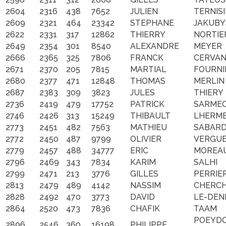
2604
2316
438
7652
JULIEN
TERNIS
2609
2321
464
23342
STEPHANE
JAKUB
2622
2331
317
12862
THIERRY
NORTIE
2649
2354
301
8540
ALEXANDRE
MEYER
2666
2365
325
7806
FRANCK
CERVAN
2671
2370
205
7815
MARTIAL
FOURNI
2680
2377
471
12848
THOMAS
MERLIN
2687
2383
309
3823
JULES
THIERY
2736
2419
479
17752
PATRICK
SARME
2746
2426
313
15249
THIBAULT
LHERM
2773
2451
482
7563
MATHIEU
SABAR
2772
2450
487
9799
OLIVIER
VERGU
2779
2457
488
34777
ERIC
MOREA
2796
2469
343
7834
KARIM
SALHI
2799
2471
213
3776
GILLES
PERRIE
2813
2479
489
4142
NASSIM
CHERCH
2828
2492
470
3773
DAVID
LE-DEN
2864
2520
473
7836
CHAFIK
TAAM
POEYD
2896
2546
360
16198
PHILIPPE