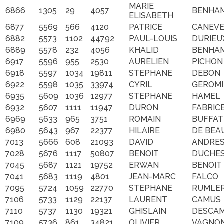
MARIE
6866
1305
29
4057
BENHA
ELISABETH
6877
5569
566
4120
PATRICE
CANEV
6882
5573
1102
44792
PAUL-LOUIS
DURIEU
6889
5578
232
4056
KHALID
BENHA
6917
5596
955
2530
AURELIEN
PICHON
6918
5597
1034
19811
STEPHANE
DEBON
6922
5598
1035
33974
CYRIL
GEROM
6935
5609
1036
12977
STEPHANE
HAMEL
6932
5607
1111
11947
DURON
FABRIC
6969
5633
965
3751
ROMAIN
BUFFAT
6980
5643
967
22377
HILAIRE
DE BEA
7013
5666
608
21093
DAVID
ANDRE
7028
5676
1117
50807
BENOIT
DUCHE
7045
5687
1121
19752
ERWAN
BENOIT
7041
5683
1119
4801
JEAN-MARC
FALCO
7095
5724
1059
22770
STEPHANE
RUMLE
7106
5733
1129
22137
LAURENT
CAMUS
7110
5737
1130
19321
GHISLAIN
DESCA
7109
5736
861
34821
OLIVIER
VAGNO