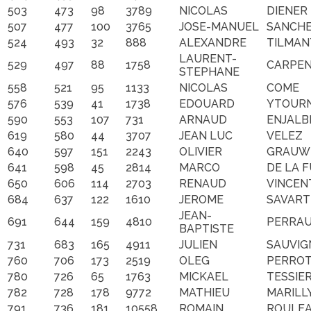
503
473
98
3789
NICOLAS
DIENER
507
477
100
3765
JOSE-MANUEL
SANCH
524
493
32
888
ALEXANDRE
TILMAN
LAURENT-
529
497
88
1758
CARPEN
STEPHANE
558
521
95
1133
NICOLAS
COME
576
539
41
1738
EDOUARD
YTOUR
590
553
107
731
ARNAUD
ENJALB
619
580
44
3707
JEAN LUC
VELEZ
640
597
151
2243
OLIVIER
GRAUW
641
598
45
2814
MARCO
DE LA 
650
606
114
2703
RENAUD
VINCEN
684
637
122
1610
JEROME
SAVART
JEAN-
691
644
159
4810
PERRAU
BAPTISTE
731
683
165
4911
JULIEN
SAUVIG
760
706
173
2519
OLEG
PERRO
780
726
65
1763
MICKAEL
TESSIE
782
728
178
9772
MATHIEU
MARILL
791
736
181
10558
ROMAIN
ROULE