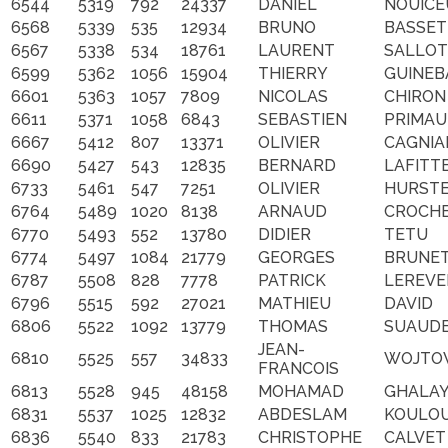
6544
5319
792
24337
DANIEL
NOUICE
6568
5339
535
12934
BRUNO
BASSET
6567
5338
534
18761
LAURENT
SALLOT
6599
5362
1056
15904
THIERRY
GUINEB
6601
5363
1057
7809
NICOLAS
CHIRON
6611
5371
1058
6843
SEBASTIEN
PRIMAU
6667
5412
807
13371
OLIVIER
CAGNIA
6690
5427
543
12835
BERNARD
LAFITT
6733
5461
547
7251
OLIVIER
HURST
6764
5489
1020
8138
ARNAUD
CROCH
6770
5493
552
13780
DIDIER
TETU
6774
5497
1084
21779
GEORGES
BRUNE
6787
5508
828
7778
PATRICK
LEREV
6796
5515
592
27021
MATHIEU
DAVID
6806
5522
1092
13779
THOMAS
SUAUD
JEAN-
6810
5525
557
34833
WOJTO
FRANCOIS
6813
5528
945
48158
MOHAMAD
GHALAY
6831
5537
1025
12832
ABDESLAM
KOULO
6836
5540
833
21783
CHRISTOPHE
CALVET