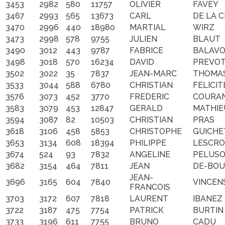
3453
2982
580
11757
OLIVIER
FAVEY
3467
2993
565
13673
CARL
DE LA 
3470
2996
440
18980
MARTIAL
WIRZ
3473
2998
578
9755
JULIEN
BLAUT
3490
3012
443
9787
FABRICE
BALAVO
3498
3018
570
16234
DAVID
PREVO
3502
3022
35
7837
JEAN-MARC
THOMA
3533
3044
588
6780
CHRISTIAN
FELICIT
3576
3073
452
3770
FREDERIC
COURA
3583
3079
453
12847
GERALD
MATHIE
3594
3087
82
10503
CHRISTIAN
PRAS
3618
3106
458
5853
CHRISTOPHE
GUICHE
3653
3134
608
18394
PHILIPPE
LESCR
3674
524
93
7832
ANGELINE
PELUS
3682
3154
464
7811
JEAN
DE-BO
JEAN-
3696
3165
604
7840
VINCENS
FRANCOIS
3703
3172
607
7818
LAURENT
IBANEZ
3722
3187
475
7754
PATRICK
BURTIN
3733
3196
611
7755
BRUNO
CADU