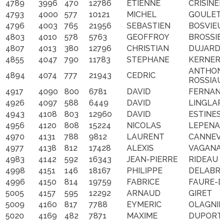
4789
3996
470
12786
ETIENNE
CRISINE
4793
4000
577
10121
MICHEL
GOULE
4796
4003
765
21956
SEBASTIEN
BOSVIE
4803
4010
578
5763
GEOFFROY
BROSSI
4807
4013
380
12796
CHRISTIAN
DUJARD
4855
4047
790
11783
STEPHANE
KERNE
ANTHON
4894
4074
777
21943
CEDRIC
ROSSIA
4917
4090
800
6781
DAVID
FERNA
4926
4097
588
6449
DAVID
LINGLA
4943
4108
803
12960
DAVID
ESTINE
4956
4120
808
15224
NICOLAS
LEPEN
4970
4131
788
9812
LAURENT
CANNE
4977
4138
812
17428
ALEXIS
VAGAN
4983
4142
592
16343
JEAN-PIERRE
RIDEAU
4998
4151
146
18167
PHILIPPE
DELAB
4996
4150
814
19759
FABRICE
FAURE-
5005
4157
595
12292
ARNAUD
GIRET
5009
4160
817
7788
EYMERIC
OLAGNI
5020
4169
482
7871
MAXIME
DUPOR