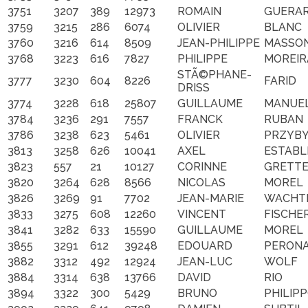
3751
3207
389
12973
ROMAIN
GUERA
3759
3215
286
6074
OLIVIER
BLANC
3760
3216
614
8509
JEAN-PHILIPPE
MASSO
3768
3223
616
7827
PHILIPPE
MOREIR
STÃ©PHANE-
3777
3230
604
8226
FARID
DRISS
3774
3228
618
25807
GUILLAUME
MANUE
3784
3236
291
7557
FRANCK
RUBAN
3786
3238
623
5461
OLIVIER
PRZYBY
3813
3258
626
10041
AXEL
ESTABL
3823
557
21
10127
CORINNE
GRETT
3820
3264
628
8566
NICOLAS
MOREL
3826
3269
91
7702
JEAN-MARIE
WACHT
3833
3275
608
12260
VINCENT
FISCHE
3841
3282
633
15590
GUILLAUME
MOREL
3855
3291
612
39248
EDOUARD
PERON
3882
3312
492
12924
JEAN-LUC
WOLF
3884
3314
638
13766
DAVID
RIO
3894
3322
300
5429
BRUNO
PHILIP