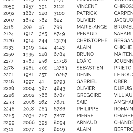
2059
1857
391
2112
VINCENT
CHIROS
2092
1887
140
3100
PATRICK
CARPEN
2097
1892
382
622
OLIVIER
JACQU
2116
209
15
799
MARIE-ANGE
BRUME
2124
1912
385
8749
RENAUD
SABARI
2126
1914
244
13174
CHRISTOPHE
BERGA
2133
1919
144
4143
ALAIN
CHICHE
2150
1935
148
6784
BRUNO
MAITEN
2177
1960
256
14718
LOÃ¯C
JOUEN
2178
1961
405
13763
SEBASTIEN
PRIETO
2201
1981
257
10267
DENIS
LE ROU
2218
1997
41
9793
GABRIEL
OBER
2228
2004
387
4843
OLIVIER
DUPUIS
2226
2002
386
6787
GREGOIRE
VILLIA
2233
2008
162
7801
SAID
AMGHA
2246
2018
263
6786
PHILIPPE
ROMAIN
2265
2036
267
7807
PIERRE
CHABB
2299
2066
395
8094
ARNAUD
CHAND
2311
2077
13
8019
ALAIN
BERTR