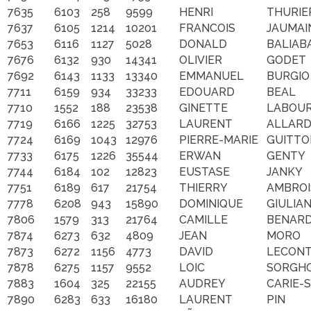
7635
6103
258
9599
HENRI
THURIE
7637
6105
1214
10201
FRANCOIS
JAUMAI
7653
6116
1127
5028
DONALD
BALIAB
7676
6132
930
14341
OLIVIER
GODET
7692
6143
1133
13340
EMMANUEL
BURGIO
7711
6159
934
33233
EDOUARD
BEAL
7710
1552
188
23538
GINETTE
LABOU
7719
6166
1225
32753
LAURENT
ALLAR
7724
6169
1043
12976
PIERRE-MARIE
GUITTO
7733
6175
1226
35544
ERWAN
GENTY
7744
6184
102
12823
EUSTASE
JANKY
7751
6189
617
21754
THIERRY
AMBROI
7778
6208
943
15890
DOMINIQUE
GIULIAN
7806
1579
313
21764
CAMILLE
BENAR
7874
6273
632
4809
JEAN
MORO
7873
6272
1156
4773
DAVID
LECON
7878
6275
1157
9552
LOIC
SORGH
7883
1604
325
22155
AUDREY
CARIE-
7890
6283
633
16180
LAURENT
PIN