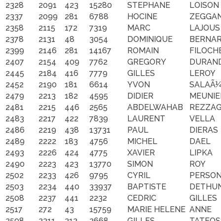
2328
2091
423
15280
STEPHANE
LOISON
2337
2099
281
6788
HOCINE
ZEGGA
2358
2115
172
7319
MARC
LAJOUS
2378
2131
48
3054
DOMINIQUE
BERNA
2399
2146
281
14167
ROMAIN
FILOCH
2407
2154
409
7762
GREGORY
DURAN
2445
2184
416
7779
GILLES
LEROY
2452
2190
181
6614
YVON
SALAÃ
2479
2213
182
4595
DIDIER
MEUNIE
2481
2215
446
2565
ABDELWAHAB
REZZA
2483
2217
422
7839
LAURENT
VELLA
2486
2219
438
13731
PAUL
DIERAS
2489
2222
183
4756
MICHEL
DAEL
2493
2226
424
4775
XAVIER
LIPKA
2490
2223
423
13770
SIMON
ROY
2502
2233
426
9795
CYRIL
PERSON
2503
2234
440
33937
BAPTISTE
DETHU
2508
2237
441
2232
CEDRIC
GILLES
2517
272
43
15759
MARIE HELENE
ANNE
2598
2311
312
2668
GILLES
TATEOS