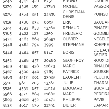
5248
4341
420
6751
BRUNO
DAURIA
5279
4365
159
13783
MICHEL
VASSO
CHRISTIAN-
5278
4364
851
24536
POINSO
DENIS
5315
4386
834
8005
ERIC
BAUDA
5324
4393
633
13760
RENAUD
PINATE
5365
4422
123
1250
FREDERIC
GODBIL
5424
4464
864
38591
OLIVIER
NEGELE
5446
4482
794
3999
STEPHANE
KOEPPE
DE BAC
5448
4484
857
8147
BORIS
ASTIER
5452
4488
437
20480
GEOFFROY
ROUX D
5459
4495
438
12873
MARIO
RINALDI
5467
4500
440
9769
PATRICK
JOUSSE
5489
4517
801
23985
LAURENT
PLUCH
5510
981
205
13781
JULIE
THARA
5525
4539
657
11928
EDOUARD
BUCAIL
5566
4571
884
21882
MARC
PEREIR
5609
4606
452
10471
PHILIPPE
PAVIS
5623
4617
676
21791
DIDIER
DAMAR