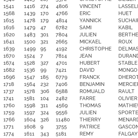
1541
1416
274
4806
VINCENT
LASSEL
1568
1439
170
4766
ERIC
HUET
1615
1478
179
4814
YANNICK
SUCHAI
1616
1479
47
6782
SAMI
KABIL
1620
1483
301
7804
JULIEN
BERTH
1641
1500
321
2665
MICKAEL
ROUX
1639
1499
95
4192
CHRISTOPHE
DELMA
1670
1524
7
7814
JEAN
DURAN
1674
1528
327
4701
HUBERT
STABLE
1682
1536
99
7421
DAVID
MONGO
1696
1547
185
6779
FRANCK
DHERO
1718
1564
232
7406
BENJAMIN
MERCIE
1737
1578
306
6588
ROMUALD
RAULT
1741
1581
104
2482
FARRE
OLIVIER
1760
1598
311
4569
THOMAS
MATHIE
1759
1597
324
9556
JULIEN
SPORT
1766
1604
326
11480
THIERRY
MENAR
1771
1608
9
3755
PATRICE
GASCO
1774
1611
343
5181
REMY
FALGAY