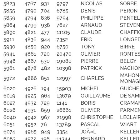
5823
4767
931
9797
NICOLAS
SORBE
5855
4790
704
6785
DENIS
PERON
5859
4794
836
9794
PHILIPPE
PENTEL
5864
4799
938
7627
ARNAUD
STEVEN
5890
4821
477
11105
CLAUDE
CHAFFI
5911
4836
944
7352
ERIC
LONGE
5930
4850
920
6750
TONY
BIRRE
5941
4861
720
20470
OLIVIER
RONTE
5948
4867
530
19080
PIERRE
BELGY
5961
4878
482
10398
PATRICK
NACHO
MAHON
5972
4886
851
12997
CHARLES
MONAG
6020
4926
194
15903
MICHEL
GUICHE
6019
4925
964
13679
GUILLAUME
DE SAM
6027
4932
729
1141
BORIS
CRAMA
6026
4931
859
26861
OLIVIER
PARMEN
6040
4942
967
21998
CHRISTOPHE
LECLAI
6051
4952
76
13789
PASCAL
WIART
6074
4965
949
3354
JOÃ«L
KELLER
6083
4972
196
11344
BERNARD
KELLER