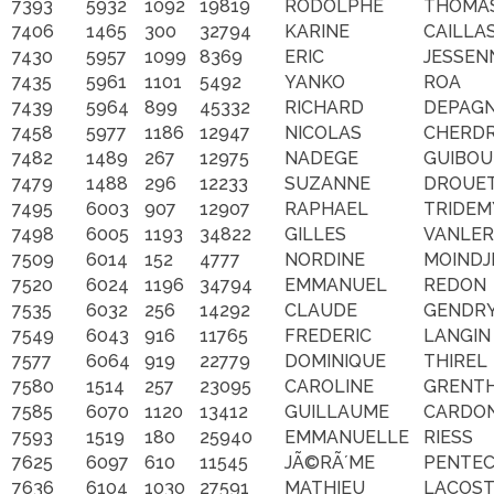
7393
5932
1092
19819
RODOLPHE
THOMA
7406
1465
300
32794
KARINE
CAILLA
7430
5957
1099
8369
ERIC
JESSEN
7435
5961
1101
5492
YANKO
ROA
7439
5964
899
45332
RICHARD
DEPAG
7458
5977
1186
12947
NICOLAS
CHERD
7482
1489
267
12975
NADEGE
GUIBOU
7479
1488
296
12233
SUZANNE
DROUE
7495
6003
907
12907
RAPHAEL
TRIDEM
7498
6005
1193
34822
GILLES
VANLE
7509
6014
152
4777
NORDINE
MOINDJ
7520
6024
1196
34794
EMMANUEL
REDON
7535
6032
256
14292
CLAUDE
GENDR
7549
6043
916
11765
FREDERIC
LANGIN
7577
6064
919
22779
DOMINIQUE
THIREL
7580
1514
257
23095
CAROLINE
GRENT
7585
6070
1120
13412
GUILLAUME
CARDO
7593
1519
180
25940
EMMANUELLE
RIESS
7625
6097
610
11545
JÃ©RÃ´ME
PENTE
7636
6104
1030
27591
MATHIEU
LACOS