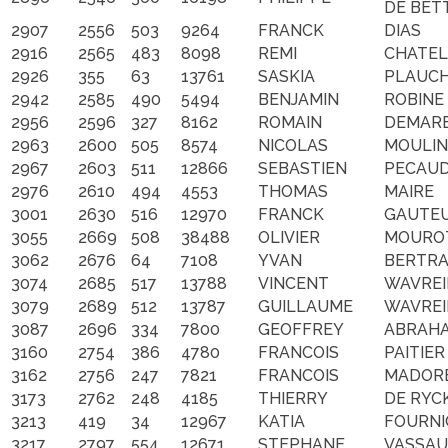
DE BET
2907
2556
503
9264
FRANCK
DIAS
2916
2565
483
8098
REMI
CHATEL
2926
355
63
13761
SASKIA
PLAUC
2942
2585
490
5494
BENJAMIN
ROBINE
2956
2596
327
8162
ROMAIN
DEMAR
2963
2600
505
8574
NICOLAS
MOULIN
2967
2603
511
12866
SEBASTIEN
PECAU
2976
2610
494
4553
THOMAS
MAIRE
3001
2630
516
12970
FRANCK
GAUTE
3055
2669
508
38488
OLIVIER
MOURO
3062
2676
64
7108
YVAN
BERTR
3074
2685
517
13788
VINCENT
WAVREI
3079
2689
512
13787
GUILLAUME
WAVREI
3087
2696
334
7800
GEOFFREY
ABRAH
3160
2754
386
4780
FRANCOIS
PAITIER
3162
2756
247
7821
FRANCOIS
MADOR
3173
2762
248
4185
THIERRY
DE RYC
3213
419
34
12967
KATIA
FOURN
3217
2797
554
12671
STEPHANE
VASSAU