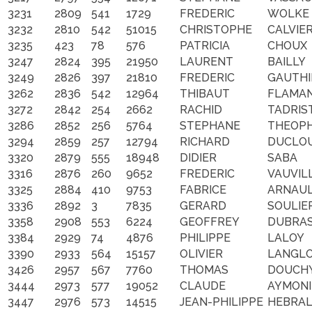
3231
2809
541
1729
FREDERIC
WOLKE
3232
2810
542
51015
CHRISTOPHE
CALVIE
3235
423
78
576
PATRICIA
CHOUX
3247
2824
395
21950
LAURENT
BAILLY
3249
2826
397
21810
FREDERIC
GAUTHI
3262
2836
542
12964
THIBAUT
FLAMA
3272
2842
254
2662
RACHID
TADRIS
3286
2852
256
5764
STEPHANE
THEOPH
3294
2859
257
12794
RICHARD
DUCLO
3320
2879
555
18948
DIDIER
SABA
3316
2876
260
9652
FREDERIC
VAUVIL
3325
2884
410
9753
FABRICE
ARNAU
3336
2892
3
7835
GERARD
SOULIE
3358
2908
553
6224
GEOFFREY
DUBRA
3384
2929
74
4876
PHILIPPE
LALOY
3390
2933
564
15157
OLIVIER
LANGLO
3426
2957
567
7760
THOMAS
DOUCH
3444
2973
577
19052
CLAUDE
AYMONI
3447
2976
573
14515
JEAN-PHILIPPE
HEBRA