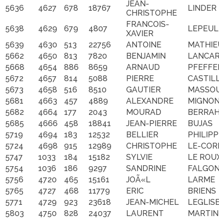
JEAN-
5636
4627
678
18767
LINDER
CHRISTOPHE
FRANCOIS-
5638
4629
679
4807
LEPEUL
XAVIER
5639
4630
513
22756
ANTOINE
MATHIE
5662
4650
813
7820
BENJAMIN
LANCA
5668
4654
886
8659
ARNAUD
PFEFFE
5672
4657
814
5088
PIERRE
CASTIL
5673
4658
516
8510
GAUTIER
MASSO
5681
4663
457
4889
ALEXANDRE
MIGNO
5682
4664
177
2043
MOURAD
BERRA
5685
4666
458
18841
JEAN-PIERRE
BUJAS
5719
4694
183
12532
BELLIER
PHILIPP
5724
4698
915
12989
CHRISTOPHE
LE-COR
5747
1033
184
15182
SYLVIE
LE ROU
5754
1036
186
9297
SANDRINE
FALGO
5756
4720
465
15161
JOÃ«L
LARME
5765
4727
468
11779
ERIC
BRIENS
5771
4729
923
23618
JEAN-MICHEL
LEGLIS
5803
4750
828
24037
LAURENT
MARTIN