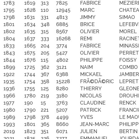
1783
1619
313
7825
FABRICE
MEZIER
1795
1628
110
12945
MARC
CHATE
1798
1631
331
4813
JIMMY
SIMAO
1801
1634
348
6885
BRICE
LEFEBV
1802
1635
315
8567
OLIVIER
MOREL
1804
1637
333
16268
REMI
RACINE
1833
1665
204
3774
FABRICE
MINASS
1843
1675
205
5427
OLIVIER
PERRET
1844
1676
115
4802
PHILIPPE
FOISSY
1899
1725
362
3121
NAIM
COMBO
1922
1744
367
6388
MICKAEL
JAMBE
1935
1754
358
15228
FRÃ©DÃ©RIC
LEPRET
1936
1755
125
8280
THIERRY
GLEON
1966
1780
219
3180
NICOLAS
DROUH
1977
190
15
3763
CLAUDINE
RENCK
1980
1790
221
5207
PATRICK
FRANCI
1989
1798
378
4499
YVES
LE MAO
1993
1801
365
8660
JEAN-MARC
PHILIPP
2019
1823
351
6071
JULIEN
BERTIN
2021
1825
226
7277
EMMANUEL
JOURDA