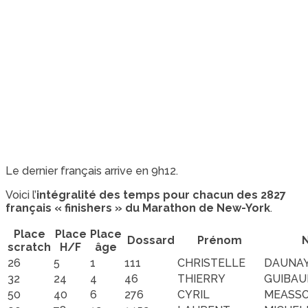
Le dernier français arrive en 9h12.
Voici l’
intégralité des temps pour chacun des 2827
français « finishers » du Marathon de New-York
.
Place
Place
Place
Dossard
Prénom
scratch
H/F
âge
26
5
1
111
CHRISTELLE
DAUNA
32
24
4
46
THIERRY
GUIBAU
50
40
6
276
CYRIL
MEASS