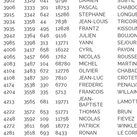
3902
3329
641
9798
DAMIEN
SUBTIL
3906
3333
301
18753
PASCAL
CHABO
3915
3342
642
15286
STEPHANE
LONGU
3934
3358
44
7838
JEAN-LOUIS
TRICOI
3935
3359
495
12828
FRANTZ
KISSOU
3942
3364
646
9116
JULIEN
BOUJON
3985
3398
313
13771
YANN
SEJOUR
4006
3417
658
16122
CYRIL
PAYON
4065
3457
666
1762
NICOLAS
ROUSS
4083
3467
104
68780
MICHEL
MARTIN
4104
3483
672
12776
OLIVIER
CHABA
4108
3487
320
7810
JEAN-LUC
CROTE
4174
3538
330
6770
FREDERIC
PENALV
4204
3558
335
5713
FRANCOIS
WILLAI
JEAN-
4213
3565
681
19771
LAMOT
BAPTISTE
4222
3572
653
51771
THOMAS
BRUN
4248
3592
109
11758
NICOLAS
FIEVEZ
4272
3611
696
18772
PATRICK
WINKL
4281
3618
693
8433
RONAN
LE COR