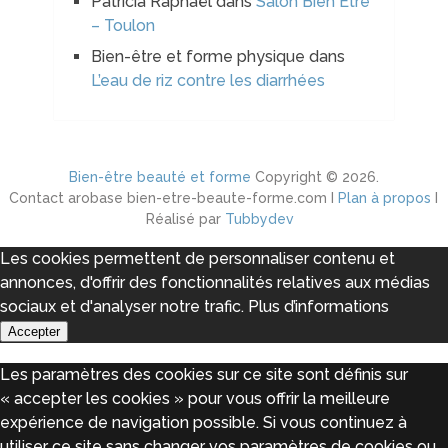
Patricia Raphaël
dans
Salon Bien Etre
– Toulon
Bien-être et forme physique
dans
L’eau de riz contre les diarrhées
Bien-être beauté et forme
Copyright © 2026.
Contact arobase bien-etre-beaute-forme.com I
Plan à propos
I
Réalisé par
Tubbydev
Les cookies permettent de personnaliser contenu et
annonces, d'offrir des fonctionnalités relatives aux médias
sociaux et d'analyser notre trafic.
Plus d’informations
Accepter
Les paramètres des cookies sur ce site sont définis sur
« accepter les cookies » pour vous offrir la meilleure
expérience de navigation possible. Si vous continuez à
utiliser ce site sans changer vos paramètres de cookies ou